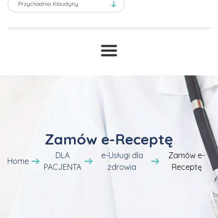
Transport sanitarny
Prawne ABC
T
Druki i wnioski
Cennik
Zamów e-Receptę
DLA
e-Usługi dla
Zamów e-
Home
PACJENTA
zdrowia
Receptę