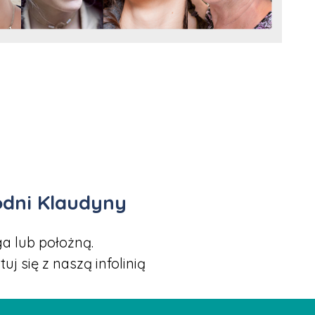
odni Klaudyny
a lub położną.
 się z naszą infolinią