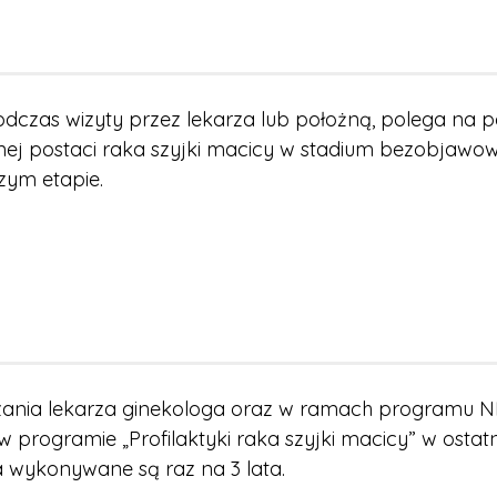
zas wizyty przez lekarza lub położną, polega na pobr
snej postaci raka szyjki macicy w stadium bezobjaw
zym etapie.
nia lekarza ginekologa oraz w ramach programu NFZ
w programie „Profilaktyki raka szyjki macicy” w osta
 wykonywane są raz na 3 lata.