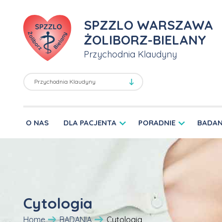
SPZZLO WARSZAWA
ŻOLIBORZ-BIELANY
Przychodnia Klaudyny
O NAS
DLA PACJENTA
PORADNIE
BADAN
Cytologia
Home
BADANIA
Cytologia