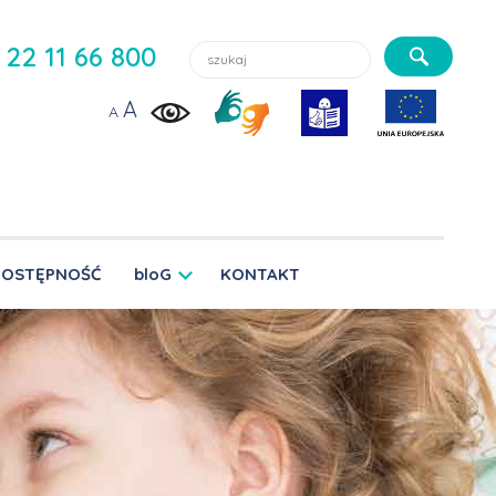
Szukaj lekarzy, usługi, aktualności:
22 11 66 800
A
A
DOSTĘPNOŚĆ
bloG
KONTAKT