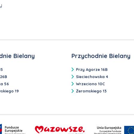
y
dnie Bielany
Przychodnie Bielany
15
Przy Agorze 16B
 26B
Sieciechowska 4
ka 56
Wrzeciono 10C
skiego 19
Żeromskiego 13