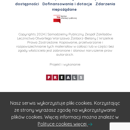
dostępności
Dofinansowania i dotacje
Zdarzenia
niepożądane
Copyrights 2024 | Samodzielny Publiczny Zespół Zakładów
Lecznictwa Otwartego Warszawa Żoliborz-Bielany | Wszelkie
Prawa Zastrzeżone. Kopiowanie, przetwarzanie i
rozpowszechnianie tych materiałow w całosci lub w części bez
zgody właściciela jest zabronione i stanowi naruszenie praw
autorskich.
Projekt i wykonanie
Nasz serwis wykorzystuje pliki cookies. Korzystając
ze strony wyrażasz zgodę na wykorzystywanie
plików cookies. Więcej informacji można znaleźć w
Polityce cookies więcej