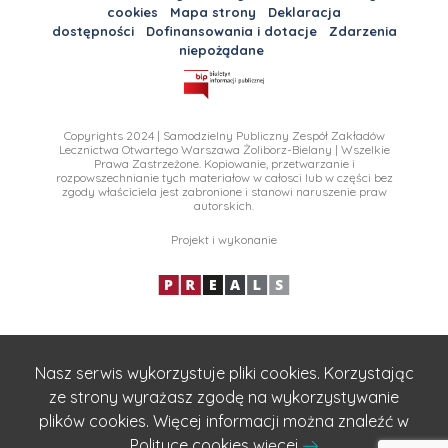
cookies
Mapa strony
Deklaracja
dostępności
Dofinansowania i dotacje
Zdarzenia
niepożądane
Copyrights 2024 | Samodzielny Publiczny Zespół Zakładów
Lecznictwa Otwartego Warszawa Żoliborz-Bielany | Wszelkie
Prawa Zastrzeżone. Kopiowanie, przetwarzanie i
rozpowszechnianie tych materiałow w całosci lub w części bez
zgody właściciela jest zabronione i stanowi naruszenie praw
autorskich.
Projekt i wykonanie
Nasz serwis wykorzystuje pliki cookies. Korzystając
ze strony wyrażasz zgodę na wykorzystywanie
plików cookies. Więcej informacji można znaleźć w
Polityce cookies więcej