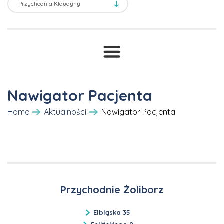
Transport sanitarny
Prawne ABC
T
Druki i wnioski
Cennik
Nawigator Pacjenta
Home
Aktualności
Nawigator Pacjenta
Przychodnie Żoliborz
Elbląska 35