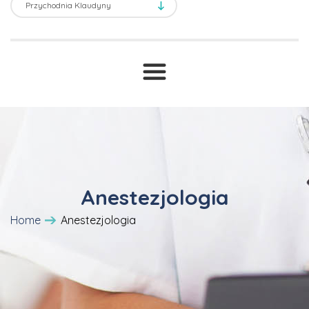
Transport sanitarny
Prawne ABC
T
Druki i wnioski
Cennik
Anestezjologia
Home
Anestezjologia