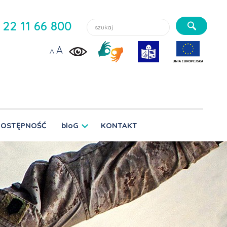
Szukaj lekarzy, usługi, aktualności:
22 11 66 800
A
A
DOSTĘPNOŚĆ
bloG
KONTAKT