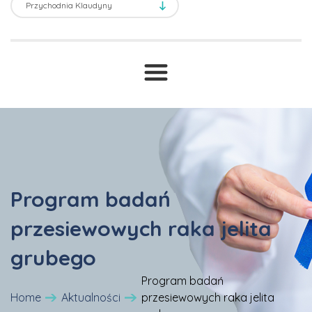
Transport sanitarny
Prawne ABC
T
Druki i wnioski
Cennik
Program badań
przesiewowych raka jelita
grubego
Program badań
Home
Aktualności
przesiewowych raka jelita